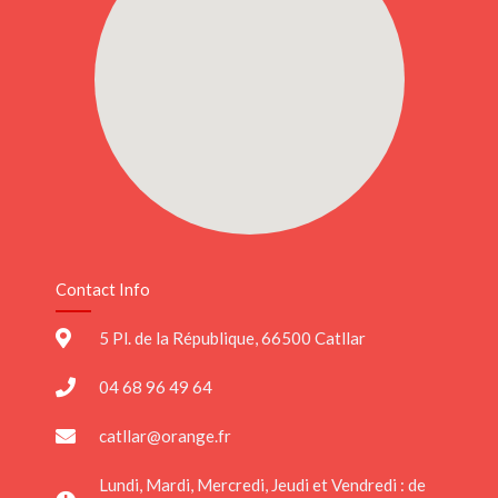
Contact Info
5 Pl. de la République, 66500 Catllar
04 68 96 49 64
catllar@orange.fr
Lundi, Mardi, Mercredi, Jeudi et Vendredi : de