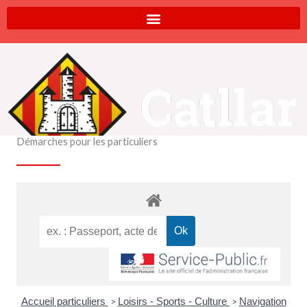
Aller
au
contenu
Démarches pour les particuliers
Accueil particuliers
Loisirs - Sports - Culture
Navigation
>
>