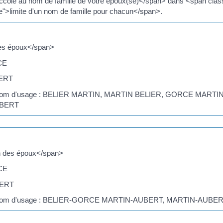
ccolé au nom de famille de votre époux(se)</span> dans <span cla
">limite d'un nom de famille pour chacun</span>.
es époux</span>
CE
BERT
mme nom d'usage : BELIER MARTIN, MARTIN BELIER, GORCE M
UBERT
 des époux</span>
CE
BERT
omme nom d'usage : BELIER-GORCE MARTIN-AUBERT, MARTIN-A