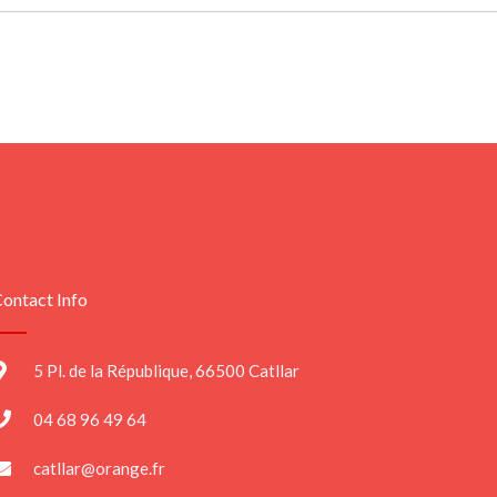
ontact Info
5 Pl. de la République, 66500 Catllar
04 68 96 49 64
catllar@orange.fr