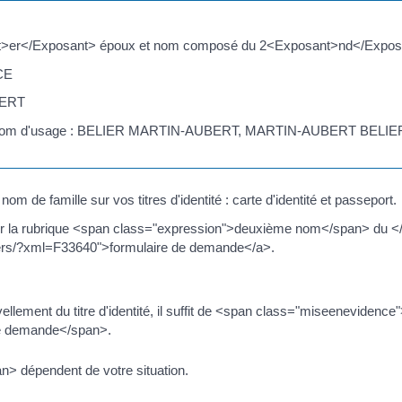
t>er</Exposant> époux et nom composé du 2<Exposant>nd</Expos
CE
BERT
omme nom d'usage : BELIER MARTIN-AUBERT, MARTIN-AUBERT B
om de famille sur vos titres d'identité : carte d'identité et passeport.
 la rubrique <span class="expression">deuxième nom</span> du </spa
iers/?xml=F33640">formulaire de demande</a>.
ellement du titre d'identité, il suffit de <span class="miseenevidence"
e demande</span>.
> dépendent de votre situation.