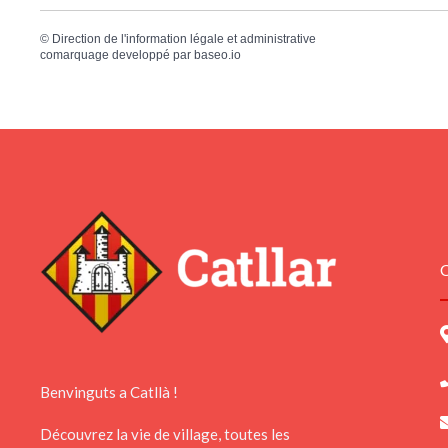
©
Direction de l'information légale et administrative
comarquage developpé par
baseo.io
C
Benvinguts a Catllà !
Découvrez la vie de village, toutes les