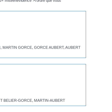
ss="miseenevidence">l'ordre que vous
ARTIN, MARTIN GORCE, GORCE AUBERT, AUBERT
UBERT BELIER-GORCE, MARTIN-AUBERT