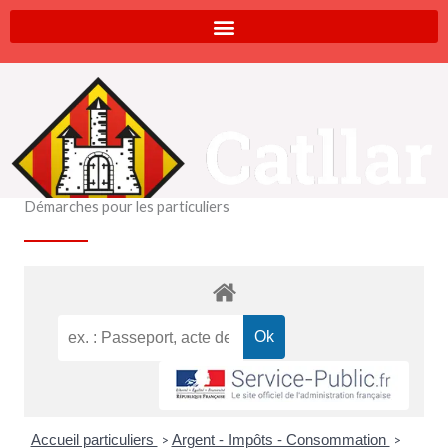
Aller
au
contenu
Démarches pour les particuliers
Accueil particuliers
Argent - Impôts - Consommation
>
>