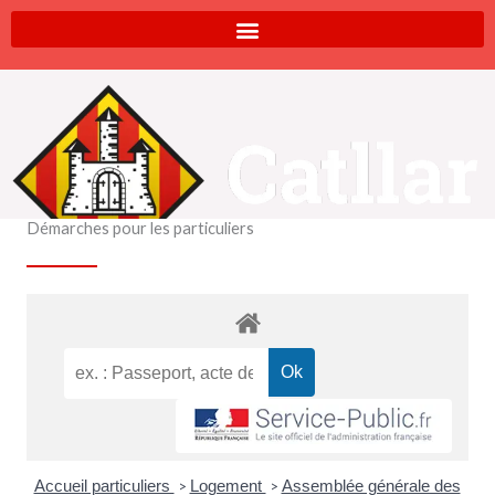
Aller
au
contenu
Démarches pour les particuliers
Accueil particuliers
Logement
Assemblée générale des
>
>