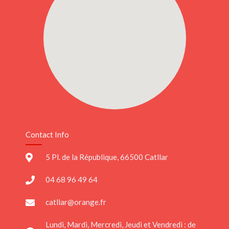
Contact Info
5 Pl. de la République, 66500 Catllar
04 68 96 49 64
catllar@orange.fr
Lundi, Mardi, Mercredi, Jeudi et Vendredi : de