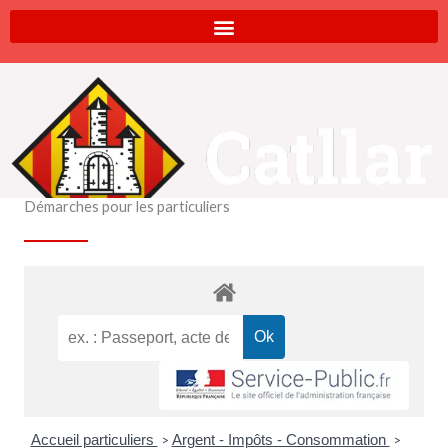
Aller
au
contenu
Démarches pour les particuliers
Accueil particuliers
Argent - Impôts - Consommation
>
>