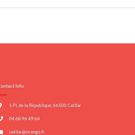
ontact Info
5 Pl. de la République, 66500 Catllar
04 68 96 49 64
catllar@orange.fr