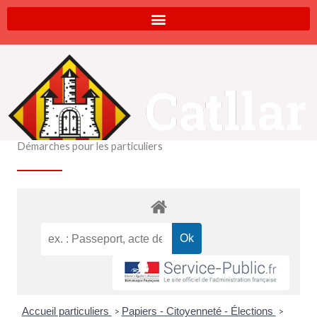
Aller
au
contenu
Démarches pour les particuliers
Accueil particuliers
Papiers - Citoyenneté - Élections
>
>