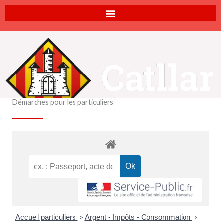
Aller
au
contenu
Démarches pour les particuliers
Accueil particuliers
Argent - Impôts - Consommation
>
>