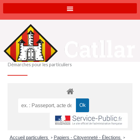
Aller
au
contenu
Démarches pour les particuliers
Accueil particuliers
Papiers - Citoyenneté - Élections
>
>