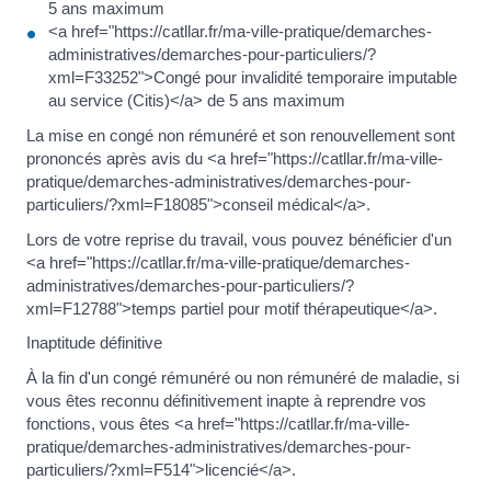
5 ans maximum
<a href="https://catllar.fr/ma-ville-pratique/demarches-
administratives/demarches-pour-particuliers/?
xml=F33252">Congé pour invalidité temporaire imputable
au service (Citis)</a> de 5 ans maximum
La mise en congé non rémunéré et son renouvellement sont
prononcés après avis du <a href="https://catllar.fr/ma-ville-
pratique/demarches-administratives/demarches-pour-
particuliers/?xml=F18085">conseil médical</a>.
Lors de votre reprise du travail, vous pouvez bénéficier d'un
<a href="https://catllar.fr/ma-ville-pratique/demarches-
administratives/demarches-pour-particuliers/?
xml=F12788">temps partiel pour motif thérapeutique</a>.
Inaptitude définitive
À la fin d'un congé rémunéré ou non rémunéré de maladie, si
vous êtes reconnu définitivement inapte à reprendre vos
fonctions, vous êtes <a href="https://catllar.fr/ma-ville-
pratique/demarches-administratives/demarches-pour-
particuliers/?xml=F514">licencié</a>.