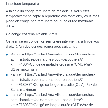
Inaptitude temporaire
À la fin d'un congé rémunéré de maladie, si vous êtes
temporairement inapte à reprendre vos fonctions, vous êtes
placé en congé non rémunéré pour une durée maximale
d'1 an.
Ce congé est renouvelable 2 fois.
Cette mise en congé non rémunéré intervient à la fin de vos
droits à l'un des congés rémunérés suivants :
<a href="https://catllar.fr/ma-ville-pratique/demarches-
administratives/demarches-pour-particuliers/?
xml=F490">Congé de maladie ordinaire (CMO)</a>
d'1 an maximum
<a href="https://catllar.fr/ma-ville-pratique/demarches-
administratives/demarches-pour-particuliers/?
xml=F18089">Congé de longue maladie (CLM)</a> de
3 ans maximum
<a href="https://catllar.fr/ma-ville-pratique/demarches-
administratives/demarches-pour-particuliers/?
xml=F18098">Congé de longue durée (CLD)</a> de