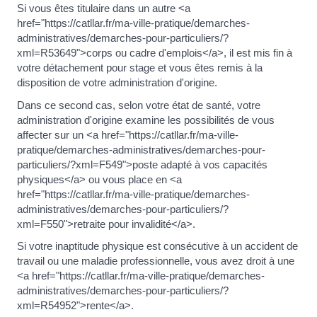
Si vous êtes titulaire dans un autre <a
href="https://catllar.fr/ma-ville-pratique/demarches-
administratives/demarches-pour-particuliers/?
xml=R53649">corps ou cadre d'emplois</a>, il est mis fin à
votre détachement pour stage et vous êtes remis à la
disposition de votre administration d'origine.
Dans ce second cas, selon votre état de santé, votre
administration d'origine examine les possibilités de vous
affecter sur un <a href="https://catllar.fr/ma-ville-
pratique/demarches-administratives/demarches-pour-
particuliers/?xml=F549">poste adapté à vos capacités
physiques</a> ou vous place en <a
href="https://catllar.fr/ma-ville-pratique/demarches-
administratives/demarches-pour-particuliers/?
xml=F550">retraite pour invalidité</a>.
Si votre inaptitude physique est consécutive à un accident de
travail ou une maladie professionnelle, vous avez droit à une
<a href="https://catllar.fr/ma-ville-pratique/demarches-
administratives/demarches-pour-particuliers/?
xml=R54952">rente</a>.