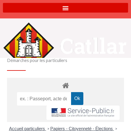
Aller
au
contenu
Démarches pour les particuliers
Accueil particuliers
Papiers - Citoyenneté - Élections
>
>